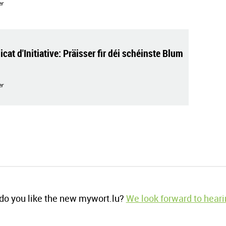
r
cat d'Initiative: Präisser fir déi schéinste Blum
r
o you like the new mywort.lu?
We look forward to heari