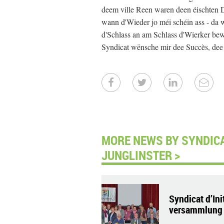
deem ville Reen waren deen éischten 
wann d'Wieder jo méi schéin ass - da 
d'Schlass an am Schlass d'Wierker bew
Syndicat wënsche mir dee Succès, dee s
MORE NEWS BY SYNDICAT
JUNGLINSTER >
Syndicat d’In
versammlung