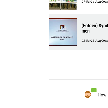
27/03/14
Junglinste
(Fotoen) Syndi
men
28/03/13
Junglinste
How d