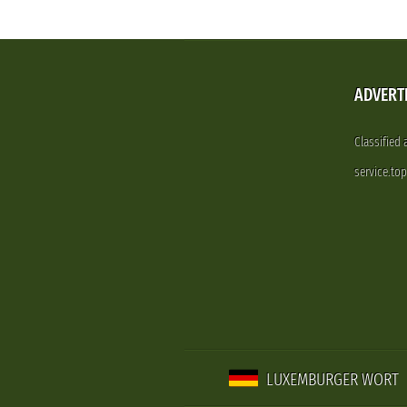
ADVERT
Classified
service.to
LUXEMBURGER WORT