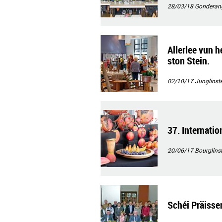
28/03/18
Gonderan
Allerlee vun 
ston Stein.
02/10/17
Junglinste
37. Internati
20/06/17
Bourglinst
Schéi Präisser