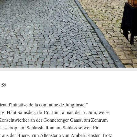
8:59
icat d'Initiative de la commune de Junglinster"
. Haut Samsdeg, de 16 . Juni, a mar, de 17. Juni, weise
Konschtwierker an der Gonnerenger Gaass, am Zentrum
hlass erop, am Schlasshaff an am Schlass selwer. Fir
r aus der Buerg, vun Allënster a vun Amber/Lënster. Trotz