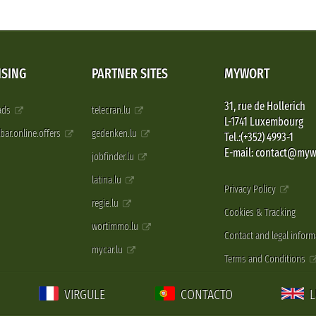
ISING
PARTNER SITES
MYWORT
31, rue de Hollerich
 ads
telecran.lu
L-1741 Luxembourg
pbar.online.offers
gedenken.lu
Tel.:(+352) 4993-1
E-mail: contact@myw
jobfinder.lu
latina.lu
Privacy Policy
regie.lu
Cookies & Tracking
wortimmo.lu
Contact and legal inform
mycar.lu
Terms and Conditions
VIRGULE
CONTACTO