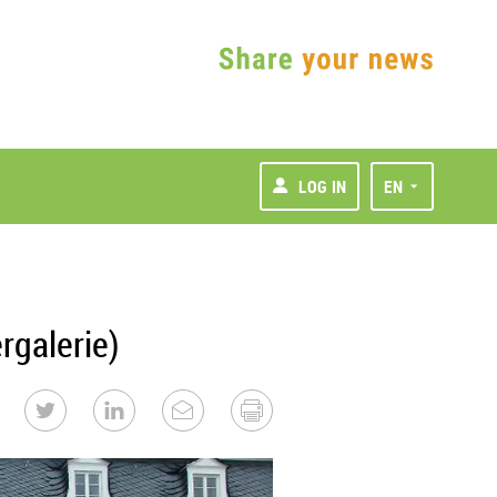
LOG IN
EN
rgalerie)