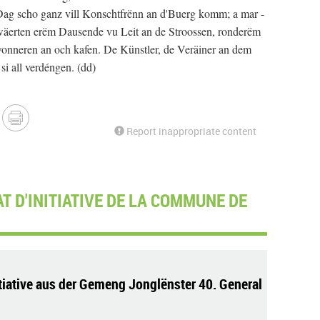
Dag scho ganz vill Konschtfrënn an d'Buerg komm; a mar -
wäerten erëm Dausende vu Leit an de Stroossen, ronderëm
onneren an och kafen. De Künstler, de Veräiner an dem
i all verdéngen. (dd)
Report inappropriate content
 D'INITIATIVE DE LA COMMUNE DE
itiative aus der Gemeng Jonglënster 40. General