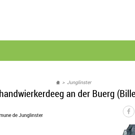
Junglinster
andwierkerdeeg an der Buerg (Bille
mune de Junglinster