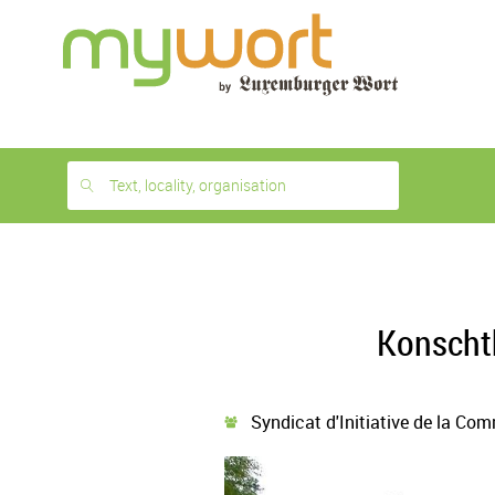
1
month
free
Text, locality, organisation
Konschth
Syndicat d'Initiative de la Com