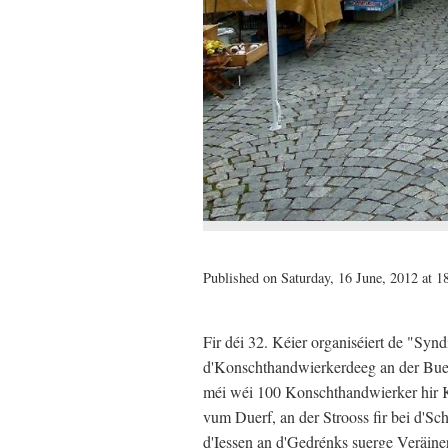
Published on Saturday, 16 June, 2012 at 1
Fir déi 32. Kéier organiséiert de "Synd
d'Konschthandwierkerdeeg an der Buerg
méi wéi 100 Konschthandwierker hir 
vum Duerf, an der Strooss fir bei d'Sc
d'Iessen an d'Gedrénks suerge Veräine