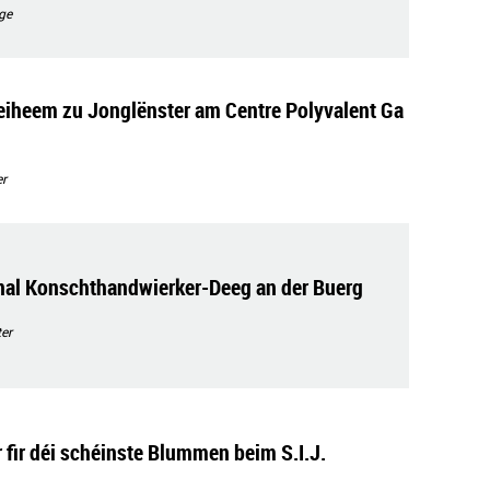
ge
heiheem zu Jonglënster am Centre Polyvalent Ga
r
onal Konschthandwierker-Deeg an der Buerg
er
 fir déi schéinste Blummen beim S.I.J.