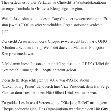
Theaterstéck esou wéi Verkafen vu Chrëscht- a Wanterdekoratioun
an enger Tombola fir Grouss a Kleng ofgehale ginn.
Wéi all Joers sinn och op desem Dag Chequer iwwerreecht ginn. Et
sinn jeweils 700€ un véier verschidden Organisatiounen verdeelt
ginn.
Déi éischt Associatioun déi e Cheque iwwerreecht krut war d'ONG
"Guiden a Scouten fir eng Welt" déi duerch d'Madamm Françoise
Kemp vertruede war.
D'Madamm Inese Jansone huet fir d'Organisatioun "HUK (Hëllef fir
ukrainesch Kanner)" de Cheque entgéint geholl.
Deen drëtte Begëschtegten vu 700 € war d'Associatioun
"Luxembourg-Pérou" déi duerch hire Vize-President, dem Här Serge
Pütz, an dem Tresorier, dem Här Gilbert Leick vertruede war.
Zu gudder Lescht ass d'Vereenegung "Käerjeng Hëllef" mat engem
Cheque beduecht ginn. Dës Organisatioun war duerch den Här Guy