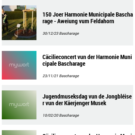
150 Joer Harmonie Municipale Bascha
rage - Aweiung vum Feldahorn
30/12/23
Bascharage
Cäcilieconcert vun der Harmonie Muni
cipale Bascharage
23/11/21
Bascharage
Jugendmuseksdag vun de Jongbléise
r vun der Käerjenger Musek
10/02/20
Bascharage