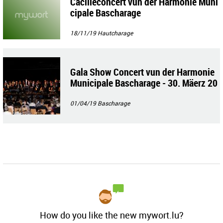
Cäcilieconcert vun der Harmonie Muni
cipale Bascharage
18/11/19
Hautcharage
Gala Show Concert vun der Harmonie
Municipale Bascharage - 30. Mäerz 20
19
01/04/19
Bascharage
How do you like the new mywort.lu?