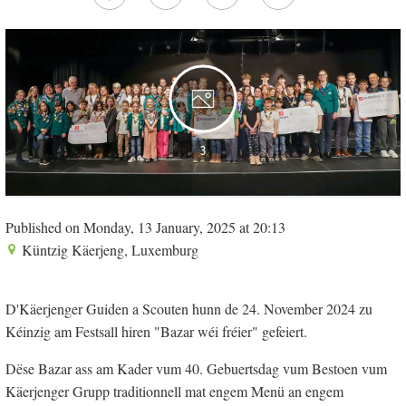
3
Published on Monday, 13 January, 2025 at 20:13
Küntzig Käerjeng, Luxemburg
D'Käerjenger Guiden a Scouten hunn de 24. November 2024 zu
Kéinzig am Festsall hiren "Bazar wéi fréier" gefeiert.
Dëse Bazar ass am Kader vum 40. Gebuertsdag vum Bestoen vum
Käerjenger Grupp traditionnell mat engem Menü an engem