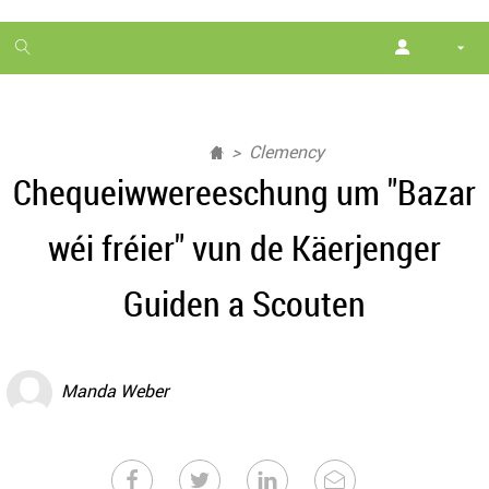
1
month
free
Clemency
Chequeiwwereeschung um "Bazar
wéi fréier" vun de Käerjenger
Guiden a Scouten
Manda Weber