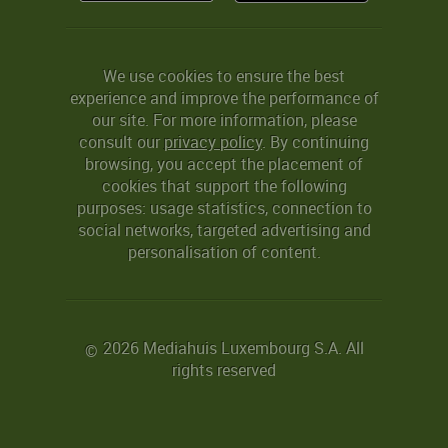
We use cookies to ensure the best
experience and improve the performance of
our site. For more information, please
consult our
privacy policy
. By continuing
browsing, you accept the placement of
cookies that support the following
purposes: usage statistics, connection to
social networks, targeted advertising and
personalisation of content.
2026 Mediahuis Luxembourg S.A. All
©
rights reserved