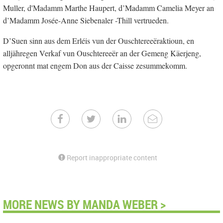
Muller, d'Madamm Marthe Haupert, d’Madamm Camelia Meyer an
d’Madamm Josée-Anne Siebenaler -Thill vertrueden.
D’Suen sinn aus dem Erléis vun der Ouschtereeëraktioun, en
alljähregen Verkaf vun Ouschtereeër an der Gemeng Käerjeng,
opgeronnt mat engem Don aus der Caisse zesummekomm.
Report inappropriate content
MORE NEWS BY MANDA WEBER >