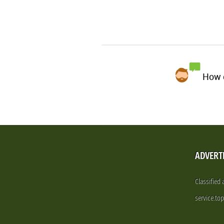
How d
ADVERT
Classified
service.to