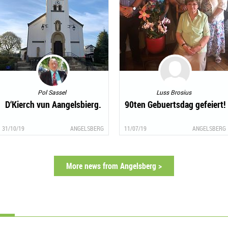
Pol Sassel
Luss Brosius
D‘Kierch vun Aangelsbierg.
90ten Gebuertsdag gefeiert!
31/10/19
ANGELSBERG
11/07/19
ANGELSBERG
More news from Angelsberg >