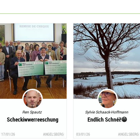
Ren Spautz
Sylvie Schaack-Hoffmann
Scheckiwwerreeschung
Endlich Schnéi!😁
17/01/26
ANGELSBERG
03/01/26
ANGELSBERG