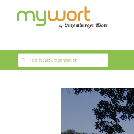
1
month
free
Text, locality, organisation