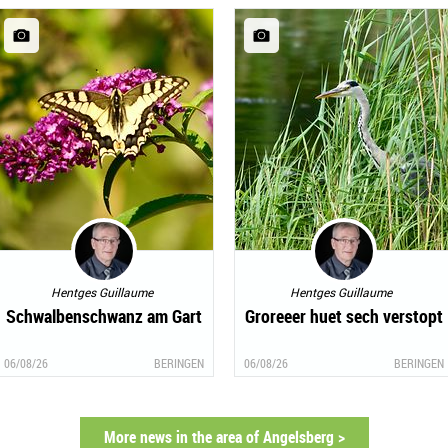
Hentges Guillaume
Hentges Guillaume
Schwalbenschwanz am Gart
Groreeer huet sech verstopt
06/08/26
BERINGEN
06/08/26
BERINGEN
More news in the area of Angelsberg >