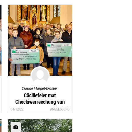
Claude Malget-Ernster
Cäciliefeier mat
Checkiwerreechung vun
3500 Euro
04/12/22
ANGELSBERG