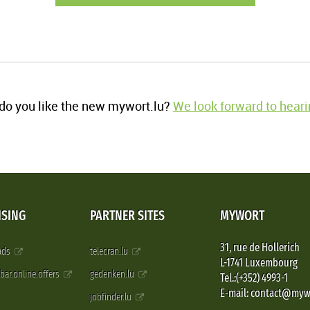
o you like the new mywort.lu?
We look forward to heari
ISING
PARTNER SITES
MYWORT
31, rue de Hollerich
 ads
telecran.lu
L-1741 Luxembourg
pbar.online.offers
gedenken.lu
Tel.:(+352) 4993-1
E-mail: contact@myw
jobfinder.lu