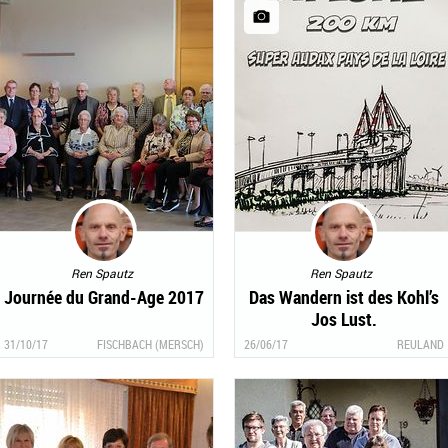
Ren Spautz
Ren Spautz
Journée du Grand-Age 2017
Das Wandern ist des Kohl’s
Jos Lust.
31/10/17
FISCHBACH (MERSCH)
26/06/17
REULAND