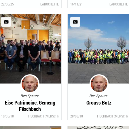
1961 an der Fiels
22/06/25
LAROCHETTE
16/11/21
LAROCHETTE
Ren Spautz
Ren Spautz
Eise Patrimoine, Gemeng
Grouss Botz
Fëschbech
10/05/18
FISCHBACH (MERSCH)
28/03/18
FISCHBACH (MERSCH)