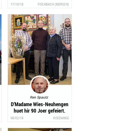
17/10/18
FISCHBACH (MERSCH)
Ren Spautz
D’Madame Wies-Neuhengen
huet hir 90 Joer gefeiert.
08/02/18
KOEDANGE