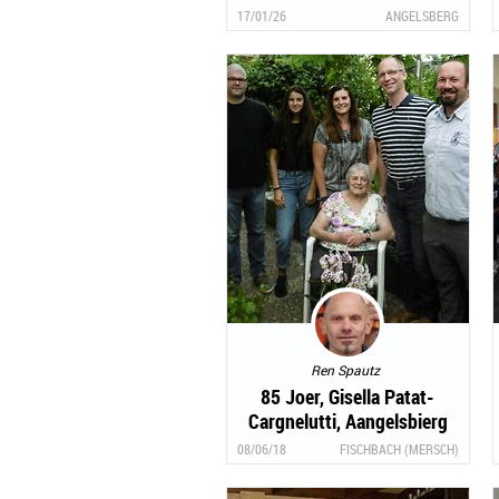
17/01/26
ANGELSBERG
Ren Spautz
85 Joer, Gisella Patat-
Cargnelutti, Aangelsbierg
08/06/18
FISCHBACH (MERSCH)