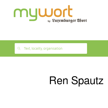
1
month
free
Text, locality, organisation
Ren Spautz