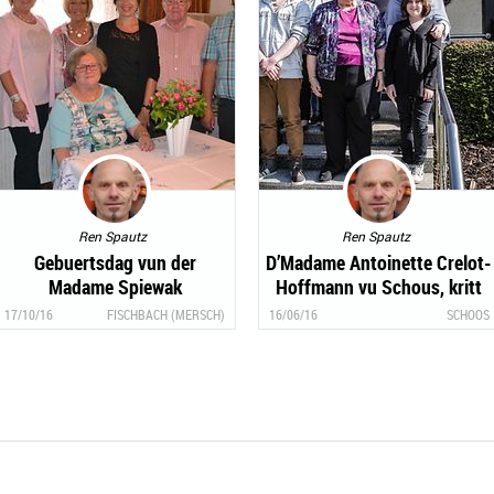
Ren Spautz
Ren Spautz
Gebuertsdag vun der
D’Madame Antoinette Crelot-
Madame Spiewak
Hoffmann vu Schous, kritt
80 Joer
17/10/16
FISCHBACH (MERSCH)
16/06/16
SCHOOS