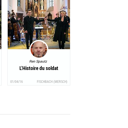
Ren Spautz
L'Histoire du soldat
01/04/16
FISCHBACH (MERSCH)