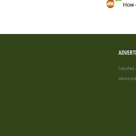
How d
ADVERT
Classified
service.to