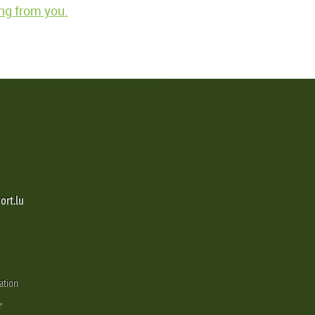
ng from you.
ort.lu
ation