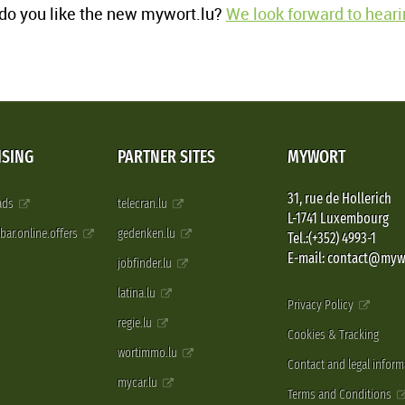
o you like the new mywort.lu?
We look forward to heari
ISING
PARTNER SITES
MYWORT
31, rue de Hollerich
 ads
telecran.lu
L-1741 Luxembourg
pbar.online.offers
gedenken.lu
Tel.:(+352) 4993-1
E-mail: contact@myw
jobfinder.lu
latina.lu
Privacy Policy
regie.lu
Cookies & Tracking
wortimmo.lu
Contact and legal inform
mycar.lu
Terms and Conditions