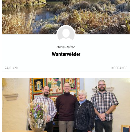
René Reiter
Wanterwièder
24/01/20
KOEDANGE