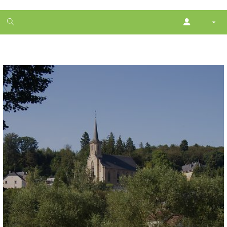
1
month
free