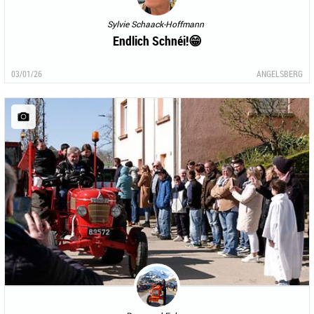
Sylvie Schaack-Hoffmann
Endlich Schnéi!😁
03/01/26
ANGELSBERG