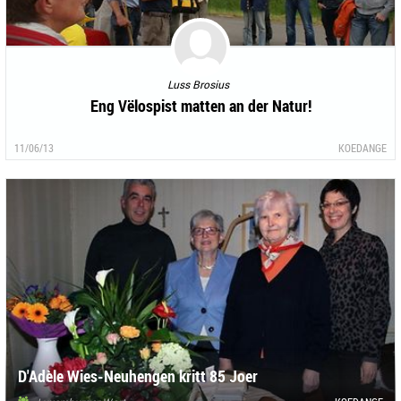
Luss Brosius
Eng Vëlospist matten an der Natur!
11/06/13
KOEDANGE
D'Adèle Wies-Neuhengen kritt 85 Joer