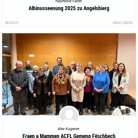
Raymond Faber
Albinusseenung 2025 zu Angelsbierg
08/04/25
ANGELSBERG
Alex Kugener
Fraen a Mammen ACFL Gemeng Fëschbech