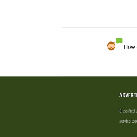
How d
ADVERT
Classified
service.to