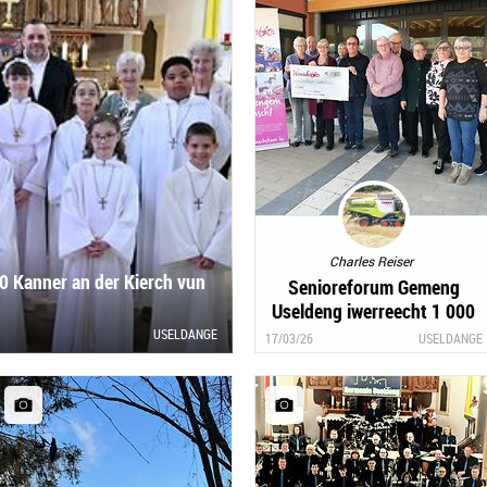
Charles Reiser
0 Kanner an der Kierch vun
Senioreforum Gemeng
Useldeng iwerreecht 1 000
Euro fir Fondatioun
USELDANGE
17/03/26
USELDANGE
Wonschstär