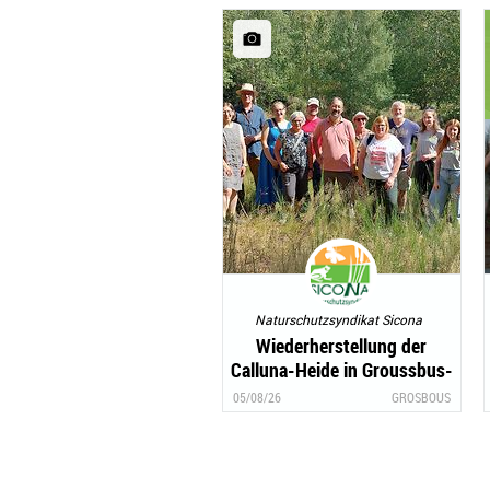
Naturschutzsyndikat Sicona
Wiederherstellung der
Calluna-Heide in Groussbus-
Wal
05/08/26
GROSBOUS