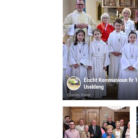
Éischt Kommunioun fir 1
Useldeng
Charles Reiser