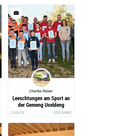
Charles Reiser
Leeschtungen am Sport an
der Gemeng Useldeng
honoréiert
23/04/26
USELDANGE