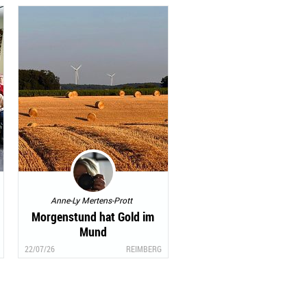
Anne-Ly Mertens-Prott
Morgenstund hat Gold im
Mund
22/07/26
REIMBERG