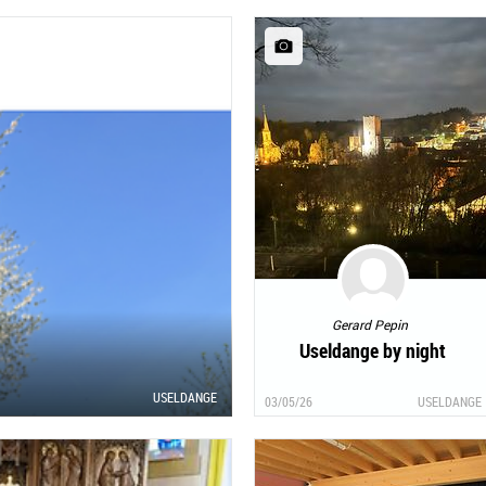
Gerard Pepin
Useldange by night
USELDANGE
03/05/26
USELDANGE