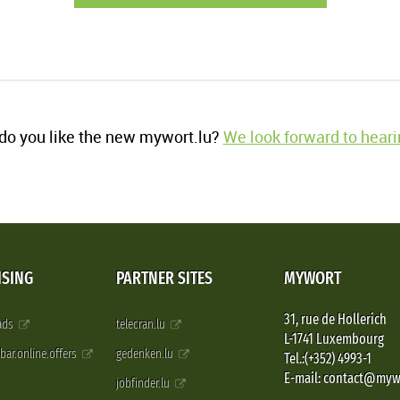
o you like the new mywort.lu?
We look forward to heari
ISING
PARTNER SITES
MYWORT
31, rue de Hollerich
 ads
telecran.lu
L-1741 Luxembourg
pbar.online.offers
gedenken.lu
Tel.:(+352) 4993-1
E-mail: contact@myw
jobfinder.lu