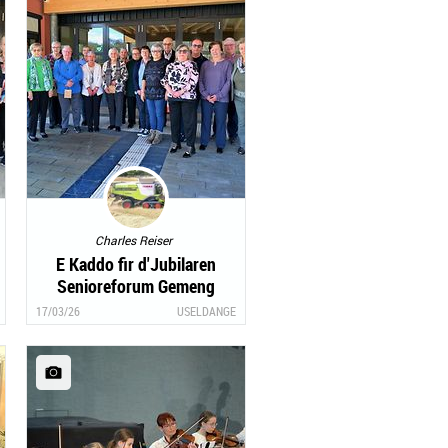
Charles Reiser
E Kaddo fir d'Jubilaren
Senioreforum Gemeng
Useldeng
17/03/26
USELDANGE