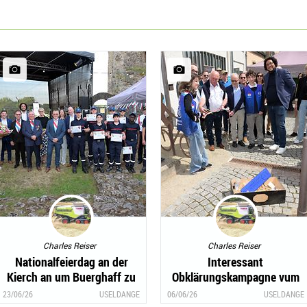
Charles Reiser
Charles Reiser
Nationalfeierdag an der
Interessant
Kierch an um Buerghaff zu
Obklärungskampagne vum
Useldeng
Ofwaassersystem SIDERO
23/06/26
USELDANGE
06/06/26
USELDANGE