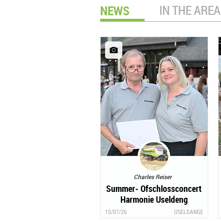
NEWS
IN THE AREA
Charles Reiser
Summer- Ofschlossconcert
Harmonie Useldeng
15/07/26
USELDANGE