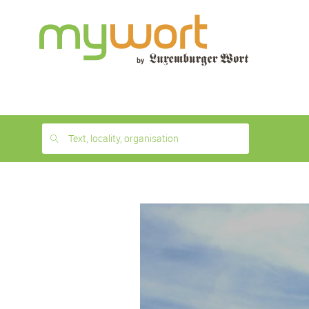
1
month
free
Text, locality, organisation