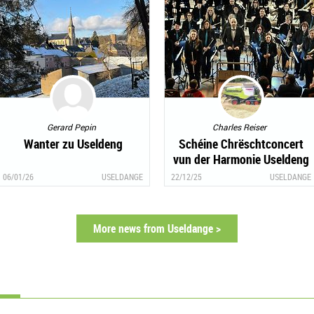
Gerard Pepin
Charles Reiser
Wanter zu Useldeng
Schéine Chrëschtconcert
vun der Harmonie Useldeng
an der Kierch
06/01/26
USELDANGE
22/12/25
USELDANGE
More news from Useldange >