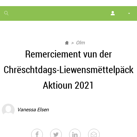
1
month
free
Olm
Remerciement vun der
Chrëschtdags-Liewensmëttelpäck
Aktioun 2021
Vanessa Elsen