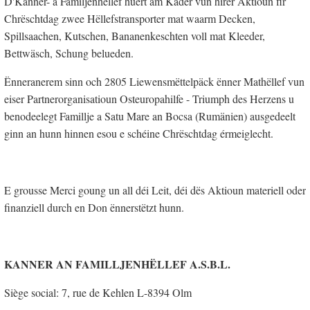
D'Kanner- a Familjenhëllef huert am Kader vun hirer Aktioun fir
Chrëschtdag zwee Hëllefstransporter mat waarm Decken,
Spillsaachen, Kutschen, Bananenkeschten voll mat Kleeder,
Bettwäsch, Schung belueden.
Ënneranerem sinn och 2805 Liewensmëttelpäck ënner Mathëllef vun
eiser Partnerorganisatioun Osteuropahilfe - Triumph des Herzens u
benodeelegt Famillje a Satu Mare an Bocsa (Rumänien) ausgedeelt
ginn an hunn hinnen esou e schéine Chrëschtdag érmeiglecht.
E grousse Merci goung un all déi Leit, déi dës Aktioun materiell oder
finanziell durch en Don ënnerstëtzt hunn.
KANNER AN FAMILLJENHËLLEF A.S.B.L.
Siège social: 7, rue de Kehlen L-8394 Olm