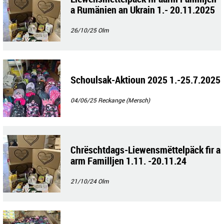
a Rumänien an Ukrain 1.- 20.11.2025
26/10/25
Olm
Schoulsak-Aktioun 2025 1.-25.7.2025
04/06/25
Reckange (Mersch)
Chrëschtdags-Liewensmëttelpäck fir a
arm Familljen 1.11. -20.11.24
21/10/24
Olm