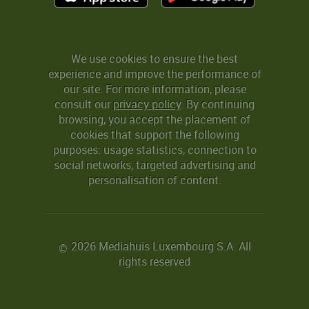
We use cookies to ensure the best
experience and improve the performance of
our site. For more information, please
consult our
privacy policy
. By continuing
browsing, you accept the placement of
cookies that support the following
purposes: usage statistics, connection to
social networks, targeted advertising and
personalisation of content.
2026 Mediahuis Luxembourg S.A. All
©
rights reserved