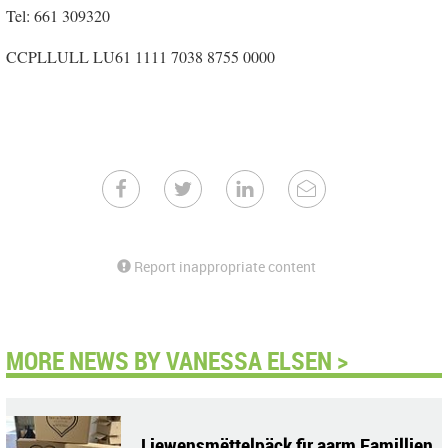
Tel: 661 309320
CCPLLULL LU61 1111 7038 8755 0000
Report inappropriate content
MORE NEWS BY VANESSA ELSEN >
Liewensmëttelpäck fir aarm Familljen