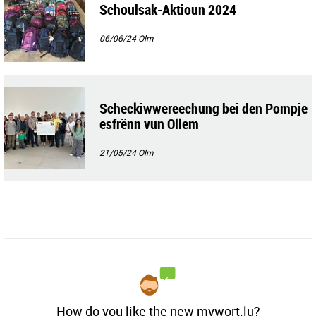
Schoulsak-Aktioun 2024
06/06/24
Olm
Scheckiwwereechung bei den Pompje
esfrënn vun Ollem
21/05/24
Olm
How do you like the new mywort.lu?