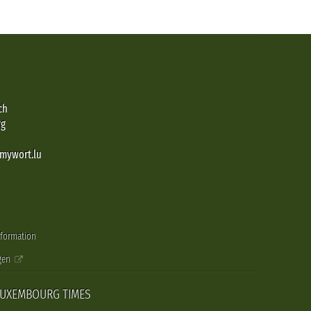
ch
rg
@mywort.lu
nformation
gen
LUXEMBOURG TIMES