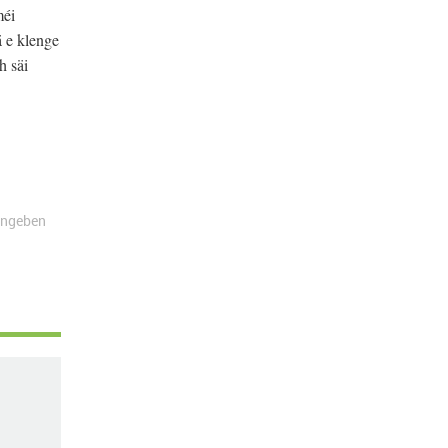
méi
ä e klenge
h säi
angeben