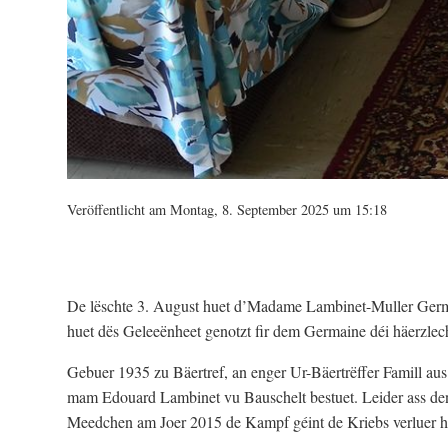
Veröffentlicht am Montag, 8. September 2025 um 15:18
De lëschte 3. August huet d’Madame Lambinet-Muller Germai
huet dës Geleeënheet genotzt fir dem Germaine déi häerzl
Gebuer 1935 zu Bäertref, an enger Ur-Bäertrëffer Famill 
mam Edouard Lambinet vu Bauschelt bestuet. Leider ass den 
Meedchen am Joer 2015 de Kampf géint de Kriebs verluer h