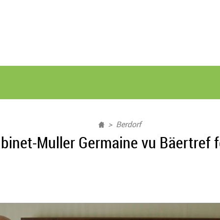
Berdorf
net-Muller Germaine vu Bäertref fe