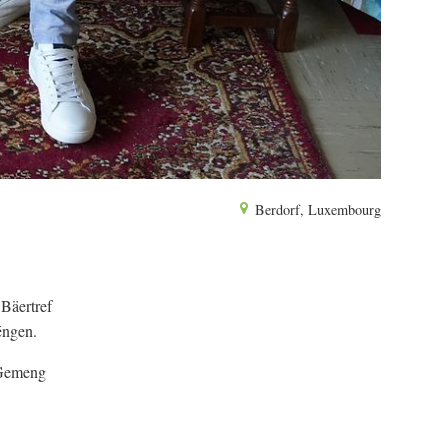
Berdorf, Luxembourg
Bäertref
éngen.
 Gemeng