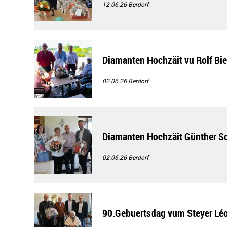
12.06.26
Berdorf
Diamanten Hochzäit vu Rolf Bier
02.06.26
Berdorf
Diamanten Hochzäit Günther Sc
02.06.26
Berdorf
90.Gebuertsdag vum Steyer Léon