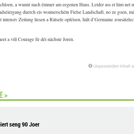
schloen, a wunnt nach ëmmer am eegenen Haus. Leider ass et him net 
adséiergang duerch eis wonnerschéin Fielse Landschaft, no ze goen, m
intensiv Zeitung liesen a Rätsele opléisen, hält d’Germaine zousätzlec
 a vill Courage fir déi nächste Joren.
Unpassenden Inhalt 
É >
iert seng 90 Joer