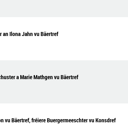
 an Ilona Jahn vu Bäertref
huster a Marie Mathgen vu Bäertref
 vu Bäertref, fréiere Buergermeeschter vu Konsdref