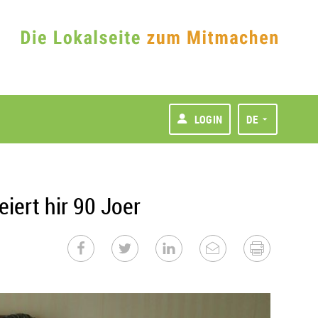
LOGIN
DE
iert hir 90 Joer