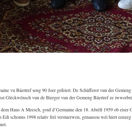
ne vu Bäertref seng 90 Joer gefeiert. De Schäfferot vun der Gemeng 
echst Gléckwënsch vun de Bierger vun der Gemeng Bäertref ze iwwerbr
aus dem Haus A Meesch, gouf d’Germaine den 18. Abrëll 1959 ob eiser
Edi schonns 1998 relativ fréi verstuerwen, genausou wéi hiert eenzeg
uet.