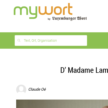
1
month
free
Text, Ort, Organisation
D’ Madame Lambi
Claude Oé