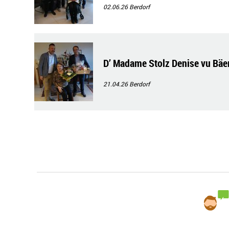
02.06.26
Berdorf
D’ Madame Stolz Denise vu Bäert
21.04.26
Berdorf