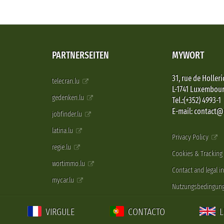
PARTNERSEITEN
MYWORT
31, rue de Holleri
telecran.lu
L-1741 Luxembou
gedenken.lu
Tel.:(+352) 4993-1
E-mail: contact
jobfinder.lu
latina.lu
Privacy Policy
regie.lu
Cookies & Tracking
wortimmo.lu
Contact and legal i
mycar.lu
Nutzungsbedingun
VIRGULE
CONTACTO