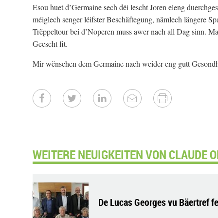
Esou huet d’Germaine sech déi lescht Joren eleng duerchge
méiglech senger léifster Beschäftegung, nämlech längere Sp
Trëppeltour bei d’Noperen muss awer nach all Dag sinn. Mat 
Geescht fit.
Mir wënschen dem Germaine nach weider eng gutt Gesondheet
WEITERE NEUIGKEITEN VON CLAUDE O
De Lucas Georges vu Bäertref fe