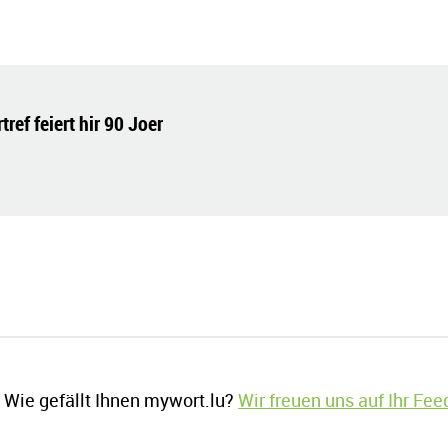
ref feiert hir 90 Joer
Wie gefällt Ihnen mywort.lu?
Wir freuen uns auf Ihr Fe