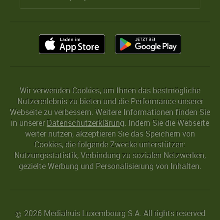
Wir verwenden Cookies, um Ihnen das bestmögliche
Nutzererlebnis zu bieten und die Performance unserer
Webseite zu verbessern. Weitere Informationen finden Sie
in unserer
Datenschutzerklärung
. Indem Sie die Webseite
weiter nutzen, akzeptieren Sie das Speichern von
Cookies, die folgende Zwecke unterstützen:
Nutzungsstatistik, Verbindung zu sozialen Netzwerken,
gezielte Werbung und Personalisierung von Inhalten.
2026 Mediahuis Luxembourg S.A. All rights reserved
©