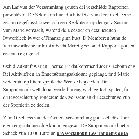
Am Laf vun der Versammlung goufen déi verschidde Rapporten
presentéiert. De Sekretärin huet d’Aktivitéite vum Joer nach eemol
zesummegefaasst, sowéi och een Réckbléck op déi ganz Saison
vum Marie gemaach, wärend de Keessier en detailléierten
Iwwerbléck iwwer d’Finanze ginn huet. D’Memberen hunn de
Verantwortleche fir hir Aarbecht Merci gesot an d’Rapporte goufen
eestëmmeg ugeholl.
Och d’Zukunft war en Thema: Fir dat kommend Joer si schonn eng
Rei Aktivitéiten an Ënnerstëtzungsaktioune geplangt, fir d’Marie
weiderhin op hirem sportleche Wee ze begleeden. De
Supporterclub wëll dobäi weiderhin eng wichteg Roll spillen, fir
d’Begeeschterung ronderëm de Cyclissem an d’Leeschtunge vun
der Sportlerin ze deelen.
Zum Ofschloss vun der Generalversammlung gouf och dëst Joer
erëm eng solidarësch Aktioun ëmgesat: De Supporterclub huet e
d’Associatioun Les Tandems de la
Scheck vun 1.000 Euro un