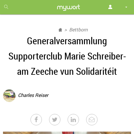
1
month
free
Bettborn
Generalversammlung
Supporterclub Marie Schreiber-
am Zeeche vun Solidaritéit
Charles Reiser