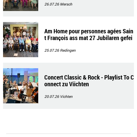
26.07.26
Mersch
Am Home pour personnes agées Sain
t François ass mat 27 Jubilaren gefei
ert gin
25.07.26
Redingen
Concert Classic & Rock - Playlist To C
onnect zu Viichten
20.07.26
Vichten