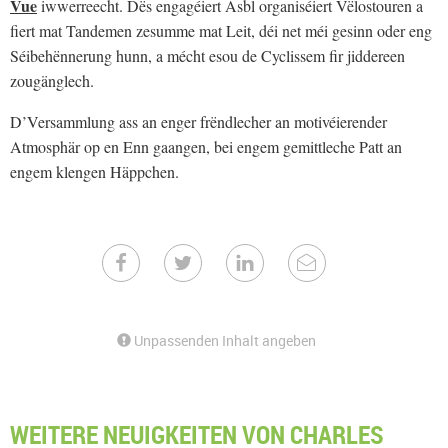
Vue
iwwerreecht. Dës engagéiert Asbl organiséiert Vëlostouren a
fiert mat Tandemen zesumme mat Leit, déi net méi gesinn oder eng
Séibehënnerung hunn, a mécht esou de Cyclissem fir jiddereen
zougänglech.
D’Versammlung ass an enger frëndlecher an motivéierender
Atmosphär op en Enn gaangen, bei engem gemittleche Patt an
engem klengen Häppchen.
Unpassenden Inhalt angeben
WEITERE NEUIGKEITEN VON CHARLES