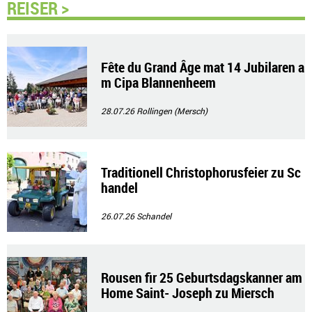
REISER >
Fête du Grand Âge mat 14 Jubilaren a
m Cipa Blannenheem
28.07.26
Rollingen (Mersch)
Traditionell Christophorusfeier zu Sc
handel
26.07.26
Schandel
Rousen fir 25 Geburtsdagskanner am
Home Saint- Joseph zu Miersch