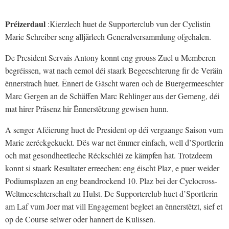
Préizerdaul
:Kierzlech huet de Supporterclub vun der Cyclistin
Marie Schreiber seng alljärlech Generalversammlung ofgehalen.
De President Servais Antony konnt eng grouss Zuel u Memberen
begréissen, wat nach eemol déi staark Begeeschterung fir de Veräin
ënnerstrach huet. Ënnert de Gäscht waren och de Buergermeeschter
Marc Gergen an de Schäffen Marc Rehlinger aus der Gemeng, déi
mat hirer Präsenz hir Ënnerstëtzung gewisen hunn.
A senger Aféierung huet de President op déi vergaange Saison vum
Marie zeréckgekuckt. Dës war net ëmmer einfach, well d’Sportlerin
och mat gesondheetleche Réckschléi ze kämpfen hat. Trotzdeem
konnt si staark Resultater erreechen: eng éischt Plaz, e puer weider
Podiumsplazen an eng beandrockend 10. Plaz bei der Cyclocross-
Weltmeeschterschaft zu Hulst. De Supporterclub huet d’Sportlerin
am Laf vum Joer mat vill Engagement begleet an ënnerstëtzt, sief et
op de Course selwer oder hannert de Kulissen.