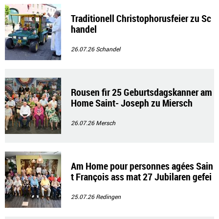
Traditionell Christophorusfeier zu Sc
handel
26.07.26
Schandel
Rousen fir 25 Geburtsdagskanner am
Home Saint- Joseph zu Miersch
26.07.26
Mersch
Am Home pour personnes agées Sain
t François ass mat 27 Jubilaren gefei
ert gin
25.07.26
Redingen