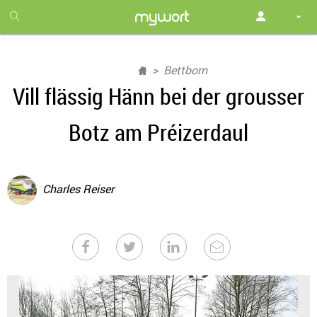
1
month
free
Bettborn
Vill flässig Hänn bei der grousser
Botz am Préizerdaul
Charles Reiser