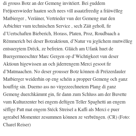
di grouss Botz an der Gemeng invitéiert. Bei guddem
Fréijoerswieder haaten sech nees vill asaatzfreedig a fräiwëlleg
Matbierger , Veräiner, Vertrieder vun der Gemeng mat den
Arbichter vum technischen Service , sech Zäit geholl, fir
d’Uertschaften Bieberich, Horass, Platen, Proz, Roudbaach a
Rëmmerich bei deser Botzaktioun, d’Natur vu jeglichem mutwëlleg
entsuergtem Drëck, ze befreien. Gläich am Ufank huet de
Buergermeeschter Marc Gergen op d’Wichtigkeet vun deser
Aktioun higewissen an och jiderrengem Merci gesoot fir
d’Matmaachen. No deser grousser Botz können di Préizerdauler
Matbierger weiderhin op eng schéin a propper Gemeng och ganz
houffrig sin. Duerno ass no virgezeechnetem Plang di ganz
Gemeng duerchkämmt gin, fir dann zum Schluss am der Buvette
vum Kulturzenter bei engem deftigen Teller Spaghetti an engem
sëffige Patt mat engem Stéck Streisel a Kaffi als Merci e puer
agreabel Momenter zesummen können ze verbrëngen. (CR) (Foto:
Charel Reiser)