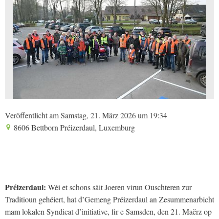
Veröffentlicht am Samstag, 21. März 2026 um 19:34
8606 Bettborn Préizerdaul, Luxemburg
Préizerdaul:
Wéi et schons säit Joeren virun Ouschteren zur
Traditioun gehéiert, hat d’Gemeng Préizerdaul an Zesummenarbicht
mam lokalen Syndicat d’initiative, fir e Samsden, den 21. Maërz op