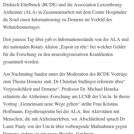
Diekirch-Ettelbruck (RCDE) und die Association Luxembourg
Alzheimer (ALA) in Zusammenarbeit mit dem Centre Hospitalier
du Nord einen Informationstag zu Demenz im Vorfeld des
Weltalzheimertages.
Den ganzen Tag über gab es Informationsstände von der ALA und
der nationalen Rotary Aktion „Espoir en tête“ bei welcher Gelder
für die Forschung zu den neurodegenerativen Krankheiten
gesammelt werden.
Am Nachmittag fanden unter der Moderation des RCDE Vorträge
zum Thema Demenz statt. Dr Christian Stallinger referierte über“
Vergesslichkeit und Demenz“, Professor Dr. Michael Heneka
erläuterte die Alzheimer–Forschung am LCSB der Uni.lu. In ihrem
Vortrag „Gemeinsam neue Wege gehen“ stellte Frau Kristina
Hoffmann, Ergotherapeutin bei der ALA, ihre Aktivitäten mit
Menschen, die mit Alzheimerleben, vor. Abschließend sprach Dr
Laure Pauly von der Uni.lu über vorbeugende Maßnahmen gegen
Demenz, indem sie ein neues Projekt „Get brain