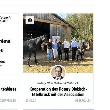
Rotary Club Diekirch-Ettelbruck
e ténèbres
Kooperation des Rotary Diekirch-
Ettelbruck mit der Association
Alzheimer (ala)
OBERFEULEN
29.09.23
OBERFEULEN