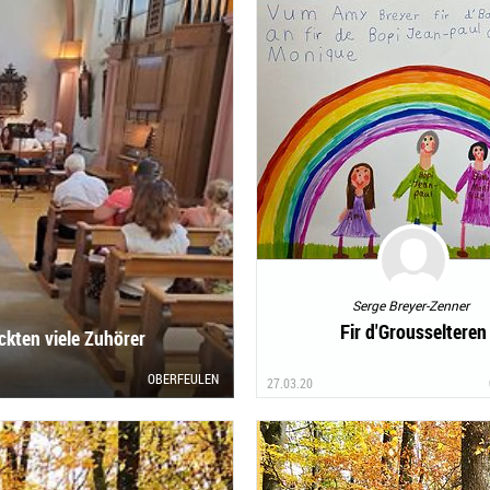
Serge Breyer-Zenner
Fir d'Grousselteren
ckten viele Zuhörer
OBERFEULEN
27.03.20