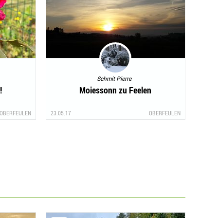
Schmit Pierre
!
Moiessonn zu Feelen
OBERFEULEN
23.05.17
OBERFEULEN