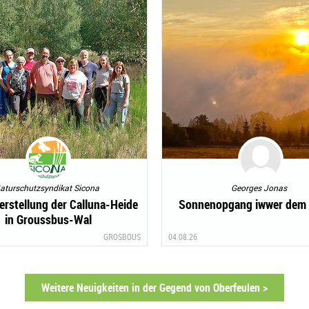
aturschutzsyndikat Sicona
Georges Jonas
rstellung der Calluna-Heide
Sonnenopgang iwwer dem 
in Groussbus-Wal
GROSBOUS
04.08.26
Weitere Neuigkeiten in der Gegend von Oberfeulen >