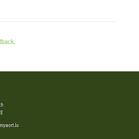
edback.
ch
rg
@mywort.lu