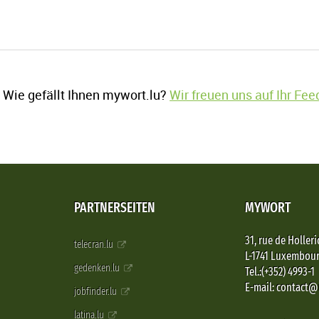
Wie gefällt Ihnen mywort.lu?
Wir freuen uns auf Ihr Fe
PARTNERSEITEN
MYWORT
31, rue de Holleri
telecran.lu
L-1741 Luxembou
gedenken.lu
Tel.:(+352) 4993-1
E-mail: contact
jobfinder.lu
latina.lu