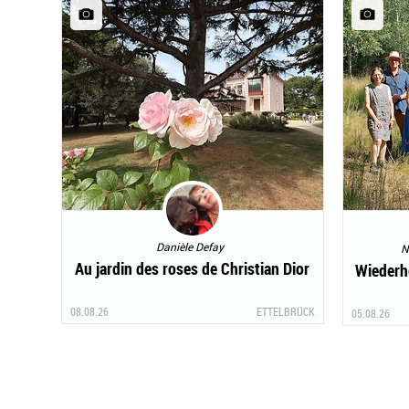
Danièle Defay
N
Au jardin des roses de Christian Dior
Wiederhe
08.08.26
ETTELBRÜCK
05.08.26