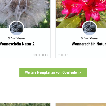
Schmit Pierre
Schmit Pierre
Wonneschéin Natur 2
Wonnerschéin Natur
OBERFEULEN
31.05.17
Weitere Neuigkeiten von Oberfeulen >