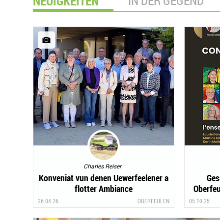
NEUIGKEITEN
IN DER GEGEND
Charles Reiser
Konveniat vun denen Uewerfeelener a
Ges
flotter Ambiance
Oberfeu
26.04.26
OBERFEULEN
05.10.25