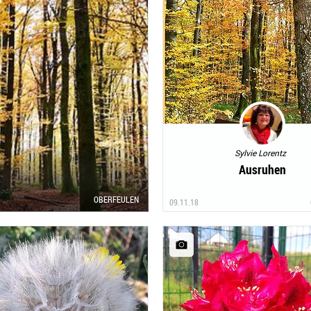
Sylvie Lorentz
Ausruhen
OBERFEULEN
09.11.18