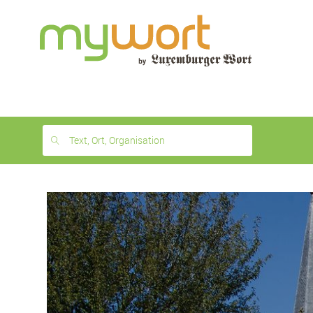
1
month
free
Text, Ort, Organisation