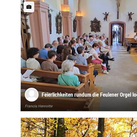
Feierlichkeiten rundum die Feulener Orgel lo
Francis Henrotte