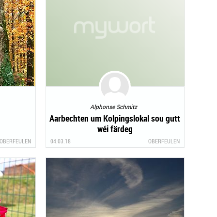
Alphonse Schmitz
Aarbechten um Kolpingslokal sou gutt
wéi färdeg
OBERFEULEN
04.03.18
OBERFEULEN