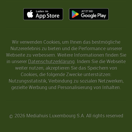
Wir verwenden Cookies, um Ihnen das bestmögliche
Nutzererlebnis zu bieten und die Performance unserer
Webseite zu verbessern. Weitere Informationen finden Sie
in unserer
Datenschutzerklärung
. Indem Sie die Webseite
weiter nutzen, akzeptieren Sie das Speichern von
Cookies, die folgende Zwecke unterstützen:
Nutzungsstatistik, Verbindung zu sozialen Netzwerken,
gezielte Werbung und Personalisierung von Inhalten.
2026 Mediahuis Luxembourg S.A. All rights reserved
©