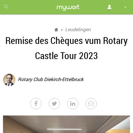
1
month
free
Leudelingen
Remise des Chèques vum Rotary
Castle Tour 2023
Rotary Club Diekirch-Ettelbruck