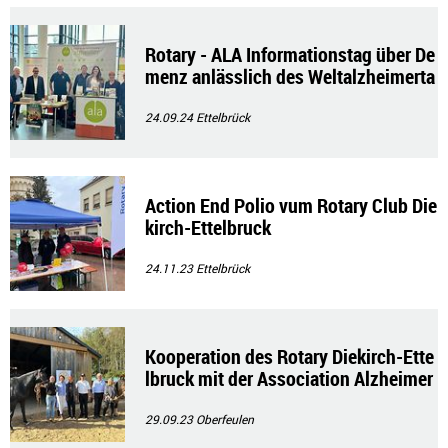
Rotary - ALA Informationstag über De
menz anlässlich des Weltalzheimerta
ges
24.09.24
Ettelbrück
Action End Polio vum Rotary Club Die
kirch-Ettelbruck
24.11.23
Ettelbrück
Kooperation des Rotary Diekirch-Ette
lbruck mit der Association Alzheimer
(ala)
29.09.23
Oberfeulen