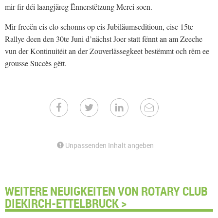
mir fir déi laangjäreg Ënnerstëtzung Merci soen.
Mir freeën eis elo schonns op eis Jubiläumseditioun, eise 15te
Rallye deen den 30te Juni d’nächst Joer statt fënnt an am Zeeche
vun der Kontinuitéit an der Zouverlässegkeet bestëmmt och rëm ee
grousse Succès gëtt.
Unpassenden Inhalt angeben
WEITERE NEUIGKEITEN VON ROTARY CLUB
DIEKIRCH-ETTELBRUCK >