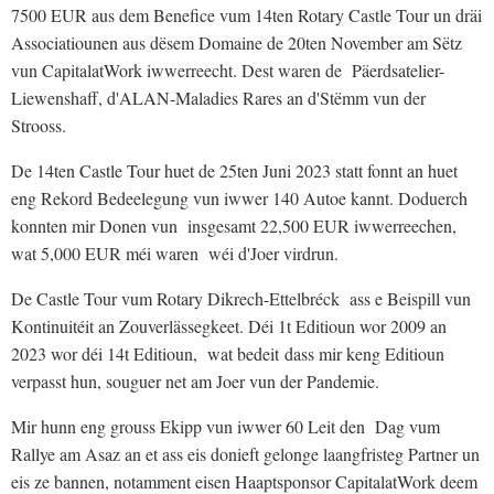
7500 EUR aus dem Benefice vum 14ten Rotary Castle Tour un dräi
Associatiounen aus dësem Domaine de 20ten November am Sëtz
vun CapitalatWork iwwerreecht. Dest waren de Päerdsatelier-
Liewenshaff, d'ALAN-Maladies Rares an d'Stëmm vun der
Strooss.
De 14ten Castle Tour huet de 25ten Juni 2023 statt fonnt an huet
eng Rekord Bedeelegung vun iwwer 140 Autoe kannt. Doduerch
konnten mir Donen vun insgesamt 22,500 EUR iwwerreechen,
wat 5,000 EUR méi waren wéi d'Joer virdrun.
De Castle Tour vum Rotary Dikrech-Ettelbréck ass e Beispill vun
Kontinuitéit an Zouverlässegkeet. Déi 1t Editioun wor 2009 an
2023 wor déi 14t Editioun, wat bedeit dass mir keng Editioun
verpasst hun, souguer net am Joer vun der Pandemie.
Mir hunn eng grouss Ekipp vun iwwer 60 Leit den Dag vum
Rallye am Asaz an et ass eis donieft gelonge laangfristeg Partner un
eis ze bannen, notamment eisen Haaptsponsor CapitalatWork deem