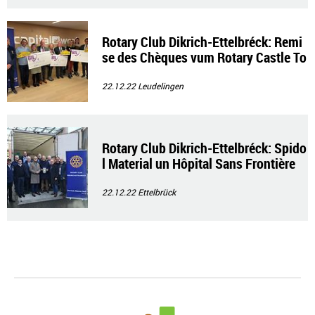
Rotary Club Dikrich-Ettelbréck: Remi
se des Chèques vum Rotary Castle To
ur
22.12.22
Leudelingen
Rotary Club Dikrich-Ettelbréck: Spido
l Material un Hôpital Sans Frontière
22.12.22
Ettelbrück