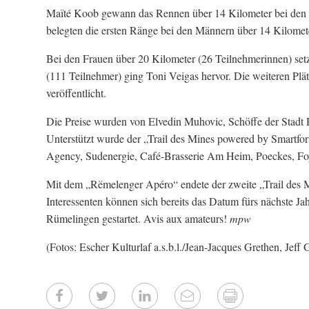
Maïté Koob gewann das Rennen über 14 Kilometer bei den 
belegten die ersten Ränge bei den Männern über 14 Kilomet
Bei den Frauen über 20 Kilometer (26 Teilnehmerinnen) set
(111 Teilnehmer) ging Toni Veigas hervor. Die weiteren Plä
veröffentlicht.
Die Preise wurden von Elvedin Muhovic, Schöffe der Stadt 
Unterstützt wurde der „Trail des Mines powered by Smartf
Agency, Sudenergie, Café-Brasserie Am Heim, Poeckes, Foy
Mit dem „Rëmelenger Apéro“ endete der zweite „Trail des Mi
Interessenten können sich bereits das Datum fürs nächste 
Rümelingen gestartet. Avis aux amateurs!
mpw
(Fotos: Escher Kulturlaf a.s.b.l./Jean-Jacques Grethen, Jef