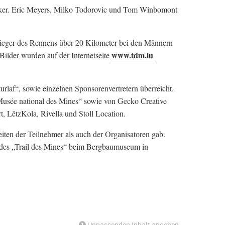
cker. Eric Meyers, Milko Todorovic und Tom Winbomont
Sieger des Rennens über 20 Kilometer bei den Männern
www.tdm.lu
Bilder wurden auf der Internetseite
laf“, sowie einzelnen Sponsorenvertretern überreicht.
Musée national des Mines“ sowie von Gecko Creative
 LëtzKola, Rivella und Stoll Location.
iten der Teilnehmer als auch der Organisatoren gab.
e des „Trail des Mines“ beim Bergbaumuseum in
Unpassenden Inhalt angeben