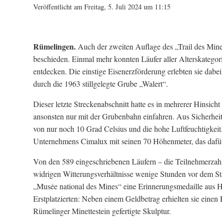
Veröffentlicht am Freitag, 5. Juli 2024 um 11:15
Rümelingen.
Auch der zweiten Auflage des „Trail des Mines
beschieden. Einmal mehr konnten Läufer aller Alterskategor
entdecken. Die einstige Eisenerzförderung erlebten sie dab
durch die 1963 stillgelegte Grube „Walert“.
Dieser letzte Streckenabschnitt hatte es in mehrerer Hinsi
ansonsten nur mit der Grubenbahn einfahren. Aus Sicherhei
von nur noch 10 Grad Celsius und die hohe Luftfeuchtigkeit.
Unternehmens Cimalux mit seinen 70 Höhenmeter, das dafür
Von den 589 eingeschriebenen Läufern – die Teilnehmerzahl
widrigen Witterungsverhältnisse wenige Stunden vor dem St
„Musée national des Mines“ eine Erinnerungsmedaille aus Ho
Erstplatzierten: Neben einem Geldbetrag erhielten sie eine
Rümelinger Minettestein gefertigte Skulptur.