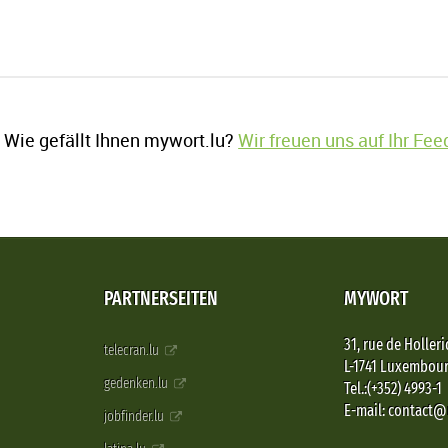
Wie gefällt Ihnen mywort.lu?
Wir freuen uns auf Ihr Fe
PARTNERSEITEN
MYWORT
31, rue de Holleri
telecran.lu
L-1741 Luxembou
gedenken.lu
Tel.:(+352) 4993-1
E-mail: contact
jobfinder.lu