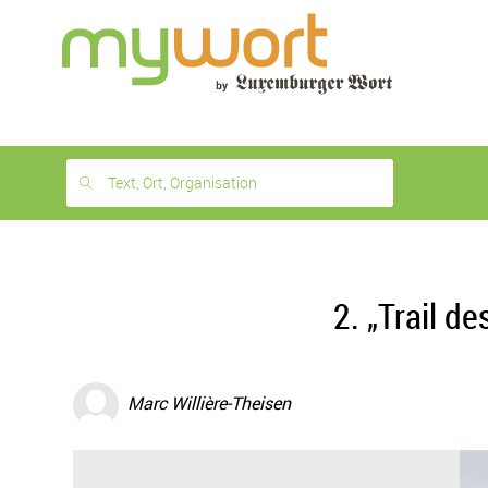
1
month
free
Text, Ort, Organisation
2. „Trail d
Marc Willière-Theisen