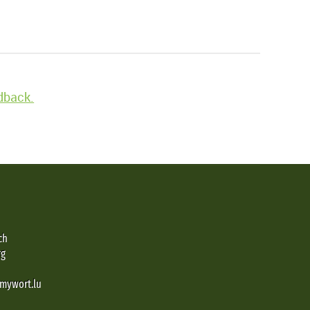
edback.
ch
rg
@mywort.lu