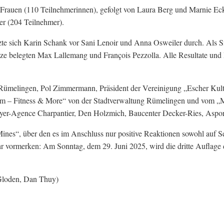
Frauen (110 Teilnehmerinnen), gefolgt von Laura Berg und Marnie E
er (204 Teilnehmer).
zte sich Karin Schank vor Sani Lenoir und Anna Osweiler durch. Als 
tze belegten Max Lallemang und François Pezzolla. Alle Resultate und 
Rümelingen, Pol Zimmermann, Präsident der Vereinigung „Escher Kultur
orm – Fitness & More“ von der Stadtverwaltung Rümelingen und vom „
er-Agence Charpantier, Den Holzmich, Baucenter Decker-Ries, Asport,
nes“, über den es im Anschluss nur positive Reaktionen sowohl auf Se
Jahr vormerken: Am Sonntag, dem 29. Juni 2025, wird die dritte Auflag
f Gloden, Dan Thuy)