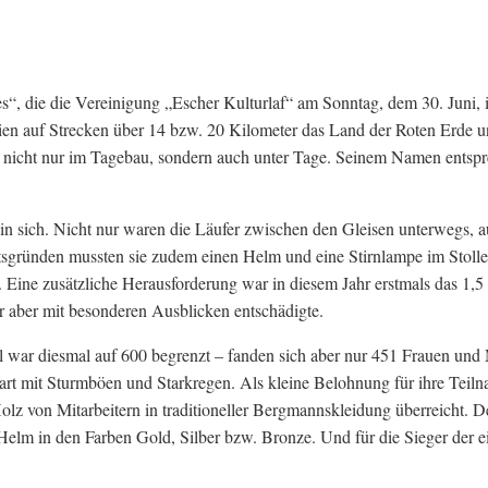
“, die die Vereinigung „Escher Kulturlaf“ am Sonntag, dem 30. Juni, i
ien auf Strecken über 14 bzw. 20 Kilometer das Land der Roten Erde un
ei nicht nur im Tagebau, sondern auch unter Tage. Seinem Namen entspr
cht in sich. Nicht nur waren die Läufer zwischen den Gleisen unterweg
tsgründen mussten sie zudem einen Helm und eine Stirnlampe im Stoll
 Eine zusätzliche Herausforderung war in diesem Jahr erstmals das 1,5
 aber mit besonderen Ausblicken entschädigte.
 war diesmal auf 600 begrenzt – fanden sich aber nur 451 Frauen und M
art mit Sturmböen und Starkregen. Als kleine Belohnung für ihre Teil
lz von Mitarbeitern in traditioneller Bergmannskleidung überreicht. D
n Helm in den Farben Gold, Silber bzw. Bronze. Und für die Sieger der