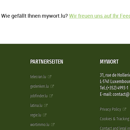
Wie gefällt Ihnen mywort.lu?
Wir freuen uns auf Ihr Fe
PARTNERSEITEN
MYWORT
31, rue de Holleri
telecran.lu
L-1741 Luxembou
gedenken.lu
Tel.:(+352) 4993-1
E-mail: contact
jobfinder.lu
latina.lu
Privacy Policy
regie.lu
Cookies & Tracking
wortimmo.lu
Contact and legal i