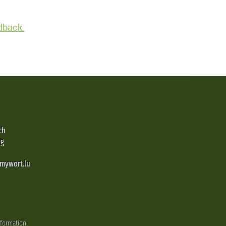
edback.
ch
rg
@mywort.lu
nformation