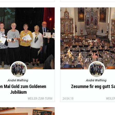
André Welfring
André Welfring
en Mal Gold zum Goldenen
Zesumme fir eng gutt S
Jubiläum
WEILER-ZUM-TURM
24.04.19
WEILE