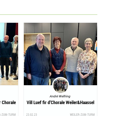
André Welfring
r Chorale
Vill Luef fir d’Chorale Weiler&Haassel
R-ZUM-TURM
23.02.23
WEILER-ZUM-TURM