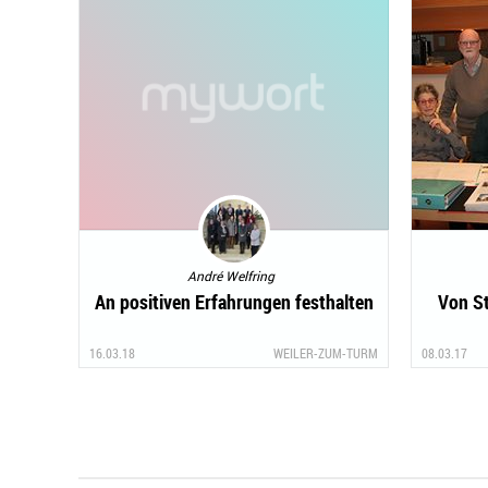
André Welfring
An positiven Erfahrungen festhalten
Von S
16.03.18
WEILER-ZUM-TURM
08.03.17