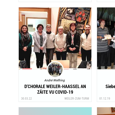
EESTËMMEGKEET
André Welfring
D'CHORALE WEILER-HAASSEL AN
Sieb
ZÄITE VU COVID-19
30.03.22
WEILER-ZUM-TURM
01.12.19