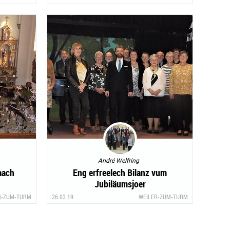
André Welfring
aach
Eng erfreelech Bilanz vum
Jubiläumsjoer
R-ZUM-TURM
26.03.19
WEILER-ZUM-TURM