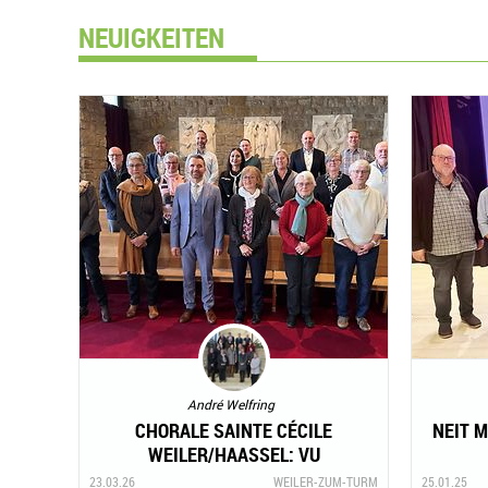
NEUIGKEITEN
André Welfring
CHORALE SAINTE CÉCILE
NEIT M
WEILER/HAASSEL: VU
MÉISTËMMEGKEET AN
23.03.26
WEILER-ZUM-TURM
25.01.25