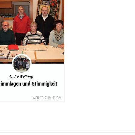
André Welfring
timmlagen und Stimmigkeit
WEILER-ZUM-TURM