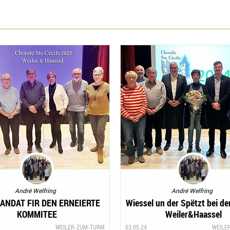
André Welfring
André Welfring
ANDAT FIR DEN ERNEIERTE
Wiessel un der Spëtzt bei de
KOMMITEE
Weiler&Haassel
WEILER-ZUM-TURM
03.05.24
WEILE