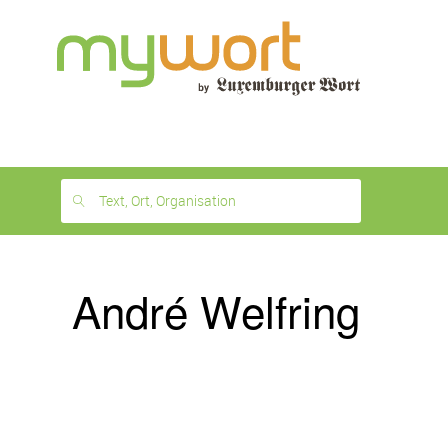
1
month
free
Text, Ort, Organisation
André Welfring