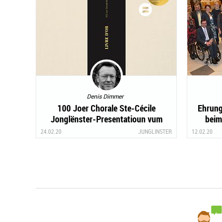
Denis Dimmer
100 Joer Chorale Ste-Cécile
Ehrung
Jonglënster-Presentatioun vum
beim
"Gëllene Buch" (27/03)
24.02.20
JUNGLINSTER
12.02.20