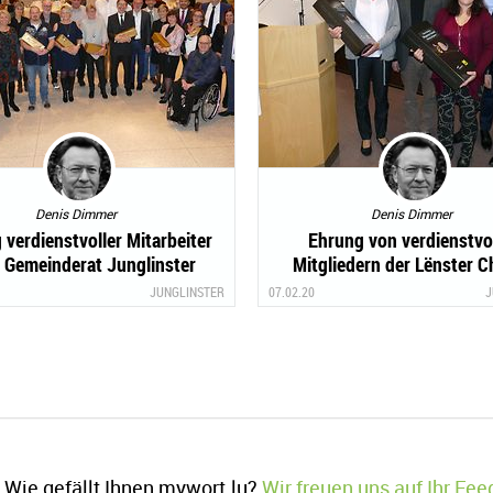
Denis Dimmer
Denis Dimmer
 verdienstvoller Mitarbeiter
Ehrung von verdienstvo
 Gemeinderat Junglinster
Mitgliedern der Lënster C
JUNGLINSTER
07.02.20
J
Wie gefällt Ihnen mywort.lu?
Wir freuen uns auf Ihr Fe