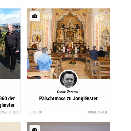
Denis Dimmer
960 der
Päischtmass zu Jonglënster
linster
UNGLINSTER
31.05.20
JUNGLINSTER