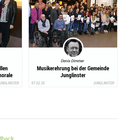
Denis Dimmer
llen
Musikerehrung bei der Gemeinde
horale
Junglinster
UNGLINSTER
07.02.20
JUNGLINSTER
edback.