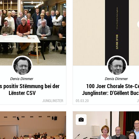
Denis Dimmer
Denis Dimmer
 positiv Stëmmung bei der
100 Joer Chorale Ste-Cé
Lënster CSV
Junglinster: D'Gëllent Bu
Centenaire
JUNGLINSTER
05.03.20
J