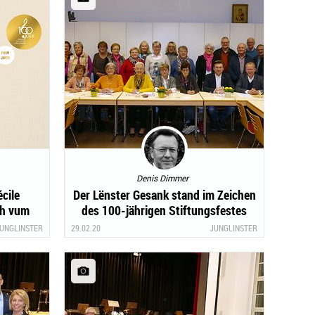
Denis Dimmer
cile
Der Lënster Gesank stand im Zeichen
ch vum
des 100-jährigen Stiftungsfestes
UNGLINSTER
29.02.20
JUNGLINSTER