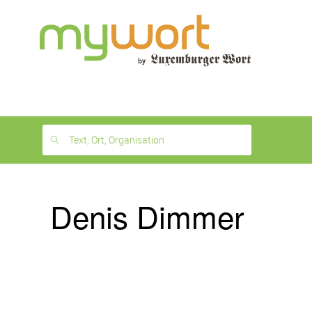
1
month
free
Text, Ort, Organisation
Denis Dimmer