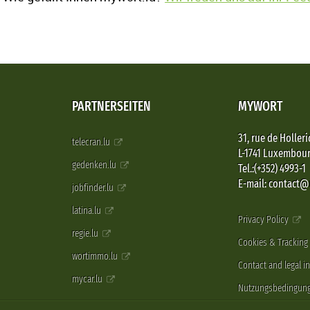
PARTNERSEITEN
MYWORT
31, rue de Holleri
telecran.lu
L-1741 Luxembou
gedenken.lu
Tel.:(+352) 4993-1
E-mail: contact
jobfinder.lu
latina.lu
Privacy Policy
regie.lu
Cookies & Tracking
wortimmo.lu
Contact and legal i
mycar.lu
Nutzungsbedingun