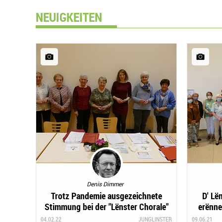
NEUIGKEITEN
Denis Dimmer
Trotz Pandemie ausgezeichnete
D' Lë
Stimmung bei der "Lënster Chorale"
erënne
04.02.22
JUNGLINSTER
09.06.21