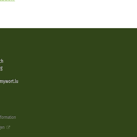
ch
rg
@mywort.lu
nformation
gen