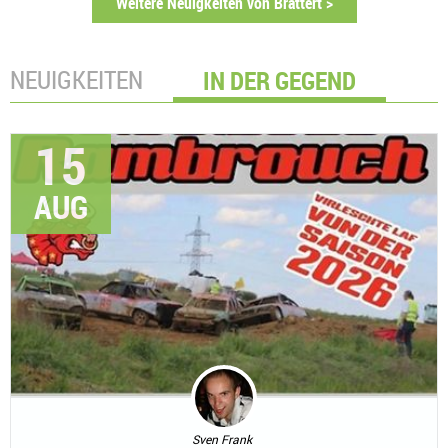
Weitere Neuigkeiten von Brattert >
NEUIGKEITEN
IN DER GEGEND
15
AUG
Sven Frank