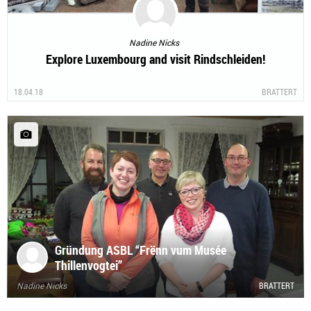
Nadine Nicks
Explore Luxembourg and visit Rindschleiden!
18.04.18
BRATTERT
Gründung ASBL “Frënn vum Musée
Thillenvogtei”
Nadine Nicks
BRATTERT