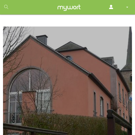
1
month
free