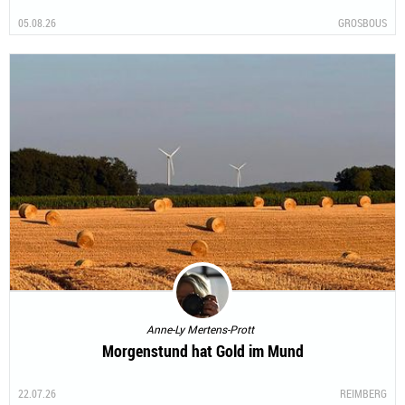
05.08.26
GROSBOUS
Anne-Ly Mertens-Prott
Morgenstund hat Gold im Mund
22.07.26
REIMBERG