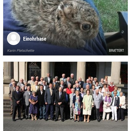
Einohrhase
Karin Pletschette
BRATTERT