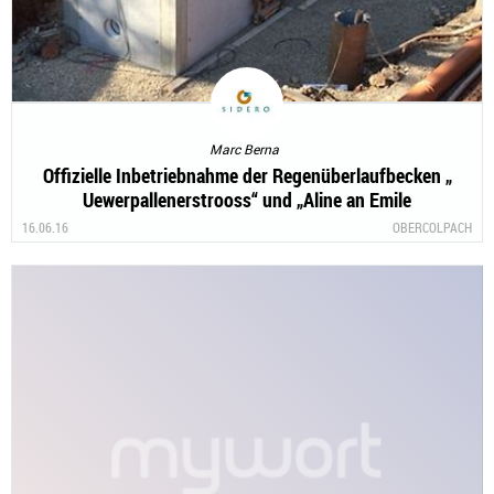
Marc Berna
Offizielle Inbetriebnahme der Regenüberlaufbecken „
Uewerpallenerstrooss“ und „Aline an Emile
Mayrischstrooss“ in Kolpach
16.06.16
OBERCOLPACH