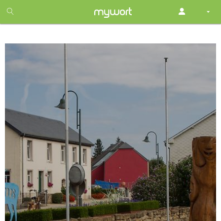
1
month
free