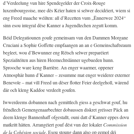
d’Verdeelung vun hire Spendegelder der Croix-Rouge
luxembourgeoise, mee dës Kéier haten si selwer decidéiert, wiem si
eng Freed maache wéilten: all d’Recetten vum „Ënnerwee 2024“
sinn esou integral dëse Kanner a Jugendlechen zegutt komm.
Béid Delegatiounen goufe gemeinsam vun den Dammen Morgane
Cruciani a Sophie Goffette empfaangen an an e Gemeinschaftsraum
begleet, wou d’Bewunner eng Rëtsch selwer preparéiert
Spezialitéiten aus hiren Heemechtslänner ugebueden hunn.
Sprooche ware keng Barrière. An enger waarmer, oppener
Atmosphär hunn d’Kanner – zesumme mat enger weiderer externer
Benevole – mat vill Freed un dëser flotter Feier deelgeholl, wärend
där och kleng Kaddoe verdeelt goufen.
Iwwerdeems dobannen nach gemittlech giess a geschwat gouf, hu
frëndlech Gemengenaarbechter dobaussen diskret gréisser Päck an
deem klenge Bannenhaff ofgestallt, ouni datt d’Kanner eppes dovu
matkritt hätten. Arrangéiert gouf dëst vun der lokaler
Commission
de la Cohésion sociale
. Esou stoung dann also op eemol déi