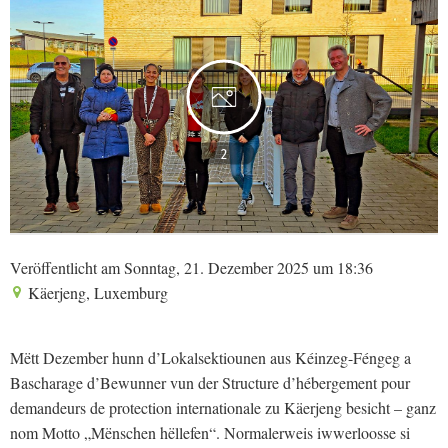
2
Veröffentlicht am Sonntag, 21. Dezember 2025 um 18:36
Käerjeng, Luxemburg
Mëtt Dezember hunn d’Lokalsektiounen aus Kéinzeg-Féngeg a
Bascharage d’Bewunner vun der Structure d’hébergement pour
demandeurs de protection internationale zu Käerjeng besicht – ganz
nom Motto „Mënschen hëllefen“. Normalerweis iwwerloosse si