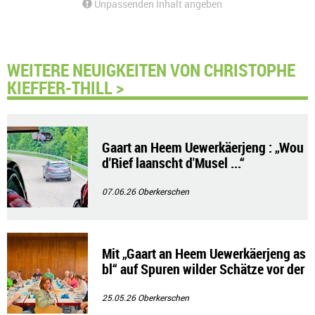
Unpassenden Inhalt angeben
WEITERE NEUIGKEITEN VON CHRISTOPHE
KIEFFER-THILL >
Gaart an Heem Uewerkäerjeng : „Wou
d'Rief laanscht d'Musel ...“
07.06.26
Oberkerschen
Mit „Gaart an Heem Uewerkäerjeng as
bl“ auf Spuren wilder Schätze vor der
Haustür
25.05.26
Oberkerschen