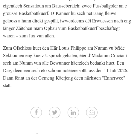
eigentlech Sensatioun am Bausseberäich: zwee Fussballgoler an e
grousse Basketballkuerf. D’Kanner hu sech net laang fléiwe
gelooss a hunn direkt gespillt, iwwerdeems déi Erwuessen nach eng
länger Zäitchen mam Opbau vum Basketballkuerf beschäftegt
waren – zum Jux vun allen.
Zum Ofschloss huet den Här Louis Philippe am Numm vu béide
Sektiounen eng kuerz Usproch gehalen, éier d’Madamm Cruciani
sech am Numm vun alle Bewunner häerzlech bedankt huet. Een
Dag, deen een sech elo schonn notéiere sollt, ass den 11 Juli 2026.
Dann fënnt an der Gemeng Käerjeng deen nächsten "Ënnerwee"
statt.