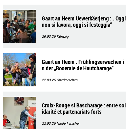
Gaart an Heem Uewerkäerjeng : „ Oggi
non si lavora, oggi si festeggia“
29.03.26
Küntzig
Gaart an Heem : Frühlingserwachen i
n der „Roseraie de Hautcharage“
22.03.26
Oberkerschen
Croix-Rouge sl Bascharage : entre sol
idarité et partenariats forts
22.03.26
Niederkerschen