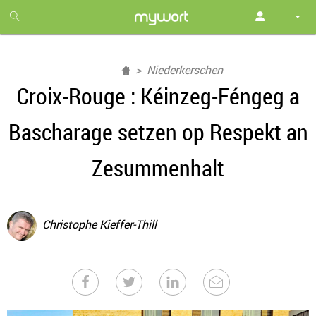
1
month
free
Niederkerschen
Croix-Rouge : Kéinzeg-Féngeg a
Bascharage setzen op Respekt an
Zesummenhalt
Christophe Kieffer-Thill