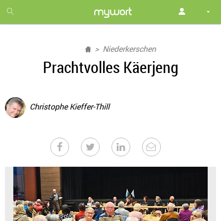
1
month
free
Niederkerschen
Prachtvolles Käerjeng
Christophe Kieffer-Thill