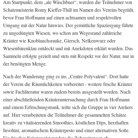
Am Startpunkt, dem „ale Wäschbuer“, wurden die Teilnehmer von
Schatzmeisterin Romy Kieffer-Thill im Namen des Vereins begrüßt,
bevor Frau Hoffmann auf einen achtsamen und respektvollen
Umgang mit der Natur hinwies. Der gemütliche Spaziergang führte
zu ungedüngten Wiesen, wo schon am Wegesrand zahlreiche
Kräuter wie Knoblauchsrauke, Giersch, Nelkenwurz oder
Wiesenbärenklau entdeckt und mit Anekdoten erklärt wurden. Das
Sammeln erfolgte gezielt und stets mit Respekt vor der Natur, nur in
der benötigten Menge.
Nach der Wanderung ging es ins „Centre Polyvalent“. Dort hatte
der Verein die Räumlichkeiten vorbereitet - weitere frische Kräuter
sowie Fachliteratur waren zudem bereits ausgestellt worden. Nach
einer abschließenden Kräuteruntersuchung durch Frau Hoffmann
und einem Erfrischungstrank, teilte sich die Gruppe in vier Ateliers
auf. Hier verarbeiteten die Teilnehmer die gesammelten Schätze
kreativ zu vitalisierenden Smoothies, köstlichen Dips, herzhaften
Involtini, aromatischem Kräuterpesto und einer alternativen Soße.
Ein frischer Kräutersalat rundete die Zubereitungen ab.