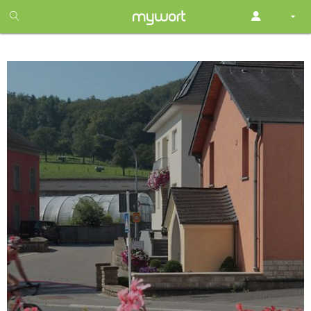
1
month
free