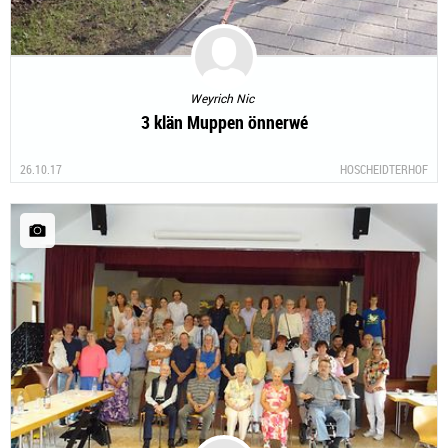
Weyrich Nic
3 klän Muppen önnerwé
26.10.17
HOSCHEIDTERHOF