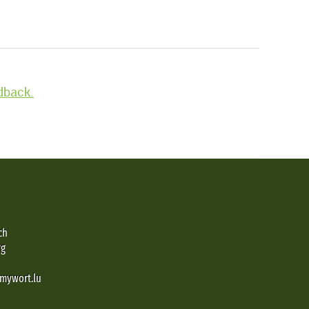
edback.
ch
rg
@mywort.lu