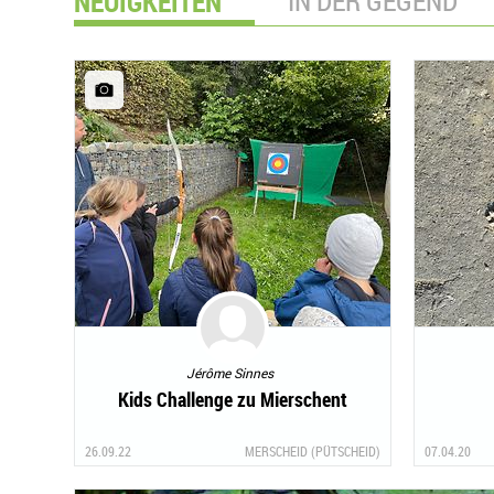
NEUIGKEITEN
IN DER GEGEND
Jérôme Sinnes
Kids Challenge zu Mierschent
26.09.22
MERSCHEID (PÜTSCHEID)
07.04.20