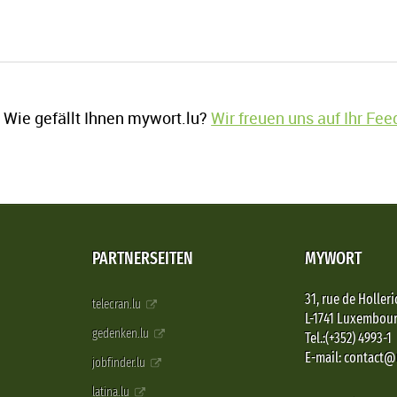
Wie gefällt Ihnen mywort.lu?
Wir freuen uns auf Ihr Fe
PARTNERSEITEN
MYWORT
31, rue de Holleri
telecran.lu
L-1741 Luxembou
gedenken.lu
Tel.:(+352) 4993-1
E-mail: contact
jobfinder.lu
latina.lu