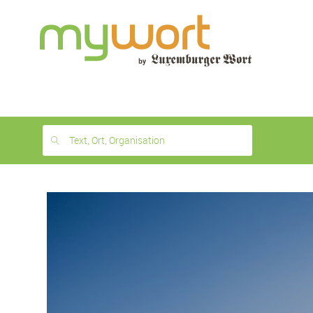
1
month
free
Text, Ort, Organisation