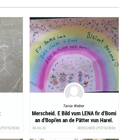
Tania Weber
z
Merscheid. E Bild vum LENA fir d‘Bomi
an d‘Bopi‘en an de Pätter vun Harel.
(PÜTSCHEID)
06.04.20
MERSCHEID (PÜTSCHEID)