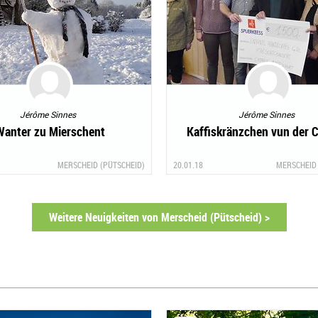
Jérôme Sinnes
Jérôme Sinnes
Wanter zu Mierschent
Kaffiskränzchen vun der 
MERSCHEID (PÜTSCHEID)
20.01.18
MERSCHEID 
Weitere Neuigkeiten von Merscheid (Pütscheid) >