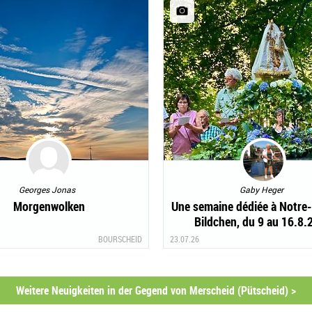
Georges Jonas
Gaby Heger
Morgenwolken
Une semaine dédiée à Notre
Bildchen, du 9 au 16.8.
BOURSCHEID
23.07.26
Weitere Neuigkeiten in der Gegend von Merscheid (Pütscheid) >