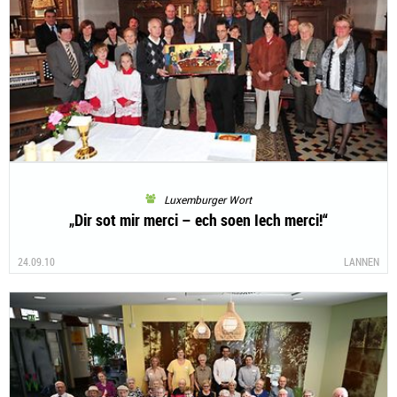
Luxemburger Wort
„Dir sot mir merci – ech soen Iech merci!“
24.09.10
LANNEN