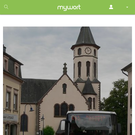
1
month
free